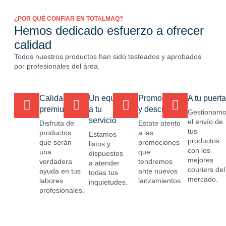
¿POR QUÉ CONFIAR EN TOTALMAQ?
Hemos dedicado esfuerzo a ofrecer
calidad
Todos nuestros productos han sido testeados y aprobados
por profesionales del área.
Calidad
Un equipo
Promociones
A tu puerta
premium
a tu
y descuentos
Gestionam
servicio
el envío de
Disfruta de
Estate atento
tus
productos
a las
Estamos
productos
que serán
promociones
listos y
con los
una
que
dispuestos
mejores
verdadera
tendremos
a atender
couriers del
ayuda en tus
ante nuevos
todas tus
mercado.
labores
lanzamientos.
inquietudes.
profesionales.