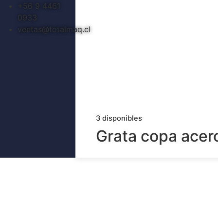
+56 9 4461
0933
ventas@totalmaq.cl
acero 3
3 disponibles
Grata copa acer